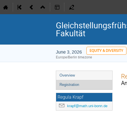
Gleichstellungsfrü
Fakultät
EQUITY & DIVERSITY
June 3, 2026
Europe/Berlin timezone
Event
Re
Overview
menu
An
Registration
Regula Krapf
krapf@math.uni-bonn.de