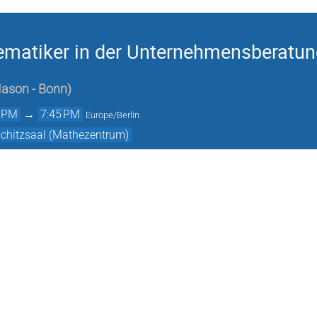
matiker in der Unternehmensberatun
ason - Bonn
)
5 PM
→
7:45 PM
Europe/Berlin
schitzsaal (Mathezentrum)