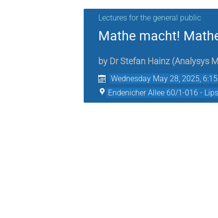
Lectures for the general public
Mathe macht! Mathe
by
Dr
Stefan Hainz
(
Analysys M
Wednesday May 28, 2025, 6:1
Endenicher Allee 60/1-016 - Lip