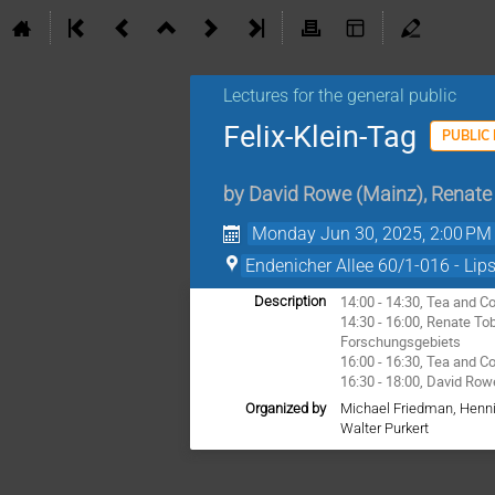
Lectures for the general public
Felix-Klein-Tag
PUBLIC
by
David Rowe
(
Mainz
)
,
Renate
Monday Jun 30, 2025, 2:00 PM
Endenicher Allee 60/1-016 - Lip
14:00 - 14:30, Tea and C
Description
14:30 - 16:00, Renate To
Forschungsgebiets
16:00 - 16:30, Tea and C
16:30 - 18:00, David Ro
Organized by
Michael Friedman, Henni
Walter Purkert