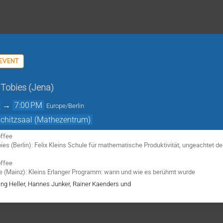
 EVENT
 Tobies
(
Jena
)
→
7:00 PM
Europe/Berlin
schitzsaal (Mathezentrum)
offee
bies (Berlin): Felix Kleins Schule für mathematische Produktivität, ungeachtet d
offee
we (Mainz): Kleins Erlanger Programm: wann und wie es berühmt wurde
ng Heller, Hannes Junker, Rainer Kaenders und