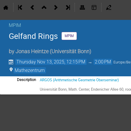
MPIM
Gelfand Rings
MPIM
by
Jonas Heintze
(
Universität Bonn
)
Thursday Nov 13, 2025, 12:15 PM
→
2:00 PM
Europe/Ber
Mathezentrum
ARGOS (Arithmetische Geometrie Oberseminar)
Description
Universität Bonn, Math. Center,
Endenicher Allee 60, ro